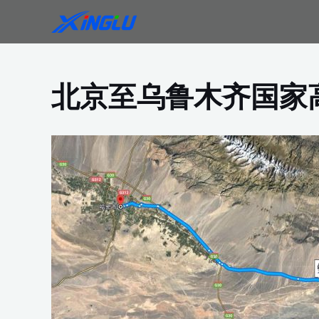
跳
至
内
容
北京至乌鲁木齐国家