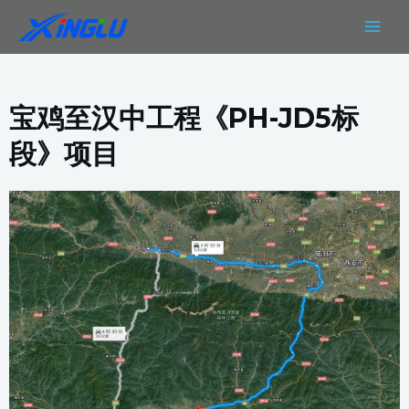
跳
MAIN
至
MEN
内
容
宝鸡至汉中工程《PH-JD5标
段》项目