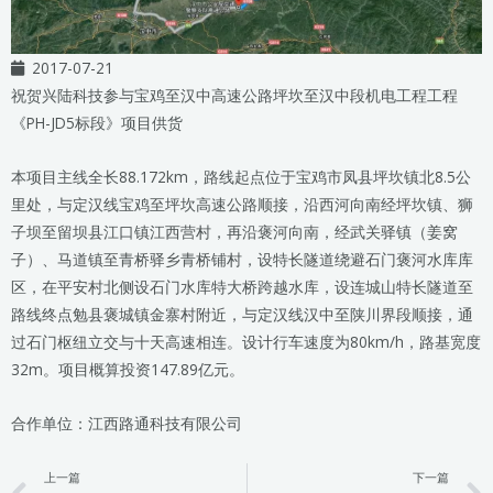
2017-07-21
祝贺兴陆科技参与宝鸡至汉中高速公路坪坎至汉中段机电工程工程
《PH-JD5标段》项目供货
本项目主线全长88.172km，路线起点位于宝鸡市凤县坪坎镇北8.5公
里处，与定汉线宝鸡至坪坎高速公路顺接，沿西河向南经坪坎镇、狮
子坝至留坝县江口镇江西营村，再沿褒河向南，经武关驿镇（姜窝
子）、马道镇至青桥驿乡青桥铺村，设特长隧道绕避石门褒河水库库
区，在平安村北侧设石门水库特大桥跨越水库，设连城山特长隧道至
路线终点勉县褒城镇金寨村附近，与定汉线汉中至陕川界段顺接，通
过石门枢纽立交与十天高速相连。设计行车速度为80km/h，路基宽度
32m。项目概算投资147.89亿元。
合作单位：江西路通科技有限公司
上一篇
下一篇
Prev