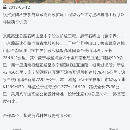
2018-06-12
祝贺兴陆科技参与京藏高速改扩建工程望远至红寺堡段机电工程-JD3
标段项目供货
京藏高速公路石嘴山至中宁段改扩建工程。起于石嘴山（蒙宁界），
与京藏高速公路内蒙古境段相接，止于中宁县桃山口，接京藏高速桃
山口至郝家集（宁甘界）段和福银高速固原至桃山口段，全长
284.649公里。其中蒙宁界起点至四十里店南枢纽互通扩建段90.9公
里，四十里店南枢纽互通至永宁望远枢纽互通段（银川过境段）新建
42.456公里，永宁望远枢纽互通至滚泉互通段扩建段78.416公里，滚
泉至桃山口段新建72.929公里。本工程起点位于宁夏银川市望远互通
K1199+050，终点位于红寺堡K1277+416.999，路线全长78.36公
里，采用八车道高速公路设计标准，设计速度100公里/小时，路基宽
度41米。
合作单位：紫光捷通科技股份有限公司
上一篇
下一篇