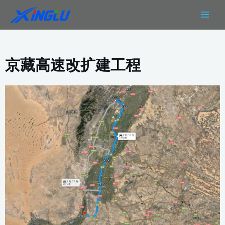
跳
MAIN
至
MEN
内
容
京藏高速改扩建工程