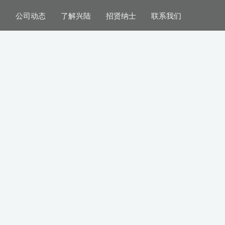
案
公司动态
了解兴陆
招贤纳士
联系我们