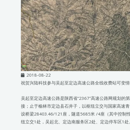
2018-08-22
祝贺兴陆科技参与吴起至定边高速公路全线收费站可变情
吴起至定边高速公路是陕西省“2367”高速公路网规划
接；止于榆林市定边县石井子，以枢纽立交与国家高速青（
设桥梁28403.46/121座，隧道5685米 /4座
纽立交1处，吴起北、定边南服务区2处、定边停车区1处