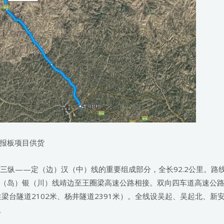
报板项目供货
的第三纵——定（边）汉（中）线的重要组成部分，全长92.2公里。
岛）银（川）线靖边至王圈梁高速公路相接。双向四车道高速公路标准
（其中控制性梁台隧道2102米、杨井隧道2391米）。全线设吴起、吴起
。