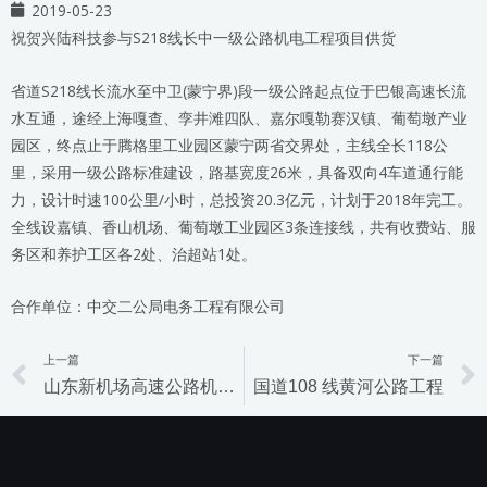
2019-05-23
祝贺兴陆科技参与S218线长中一级公路机电工程项目供货
省道S218线长流水至中卫(蒙宁界)段一级公路起点位于巴银高速长流
水互通，途经上海嘎查、孪井滩四队、嘉尔嘎勒赛汉镇、葡萄墩产业
园区，终点止于腾格里工业园区蒙宁两省交界处，主线全长118公
里，采用一级公路标准建设，路基宽度26米，具备双向4车道通行能
力，设计时速100公里/小时，总投资20.3亿元，计划于2018年完工。
全线设嘉镇、香山机场、葡萄墩工业园区3条连接线，共有收费站、服
务区和养护工区各2处、治超站1处。
合作单位：中交二公局电务工程有限公司
上一篇
下一篇
Prev
山东新机场高速公路机电工程
国道108 线黄河公路工程