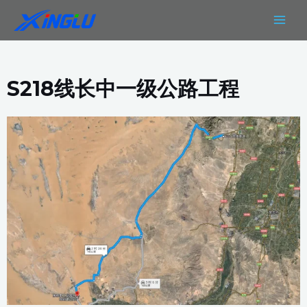
跳
MAIN
至
MEN
内
容
S218线长中一级公路工程