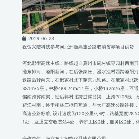
2019-06-23
祝贺兴陆科技参与河北邢衡高速公路取消省界项目供货
河北邢衡高速主线：路线起自冀州市周村镇枣园村西南邢
滏东排河、滏阳新河，在后张家庄、漫水洼村西跨滏阳河
铁路后转向东，在邢家村北下穿京九铁路。在庞家村北跨规划
881m/5座，中桥489.24m/11座，小桥132m
偏南跨冀南渠，经后郭村北跨过冀吕渠，上跨G106线
靳江村南，终于柳林庄枢纽互通，与大广高速公路连接，路线全
高速公路标准, 设计速度为120公里/小时，路基宽度28
1处，互通立交收费站4处，养护工区2处，服务区2处，
合作单位：南京东大智能化系统有限公司