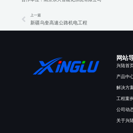
上一篇
Prev
新疆乌奎高速公路机电工程
网站
兴陆首
产品中
解决方
工程案
公司动
关于兴