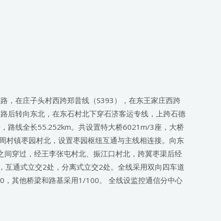
，在庄子头村西跨郑昔线（S393），在东王家庄西跨
民路后转向东北，在东石村北下穿石济客运专线，上跨石德
长55.252km。共设置特大桥6021m/3座，大桥
自冀州市周村镇枣园村北，设置枣园枢纽互通与主线相连接。向东
村之间穿过，经王李张屯村北、振江口村北，跨冀枣渠后经
/2座，互通式立交2处，分离式立交2处。全线采用双向四车道
0，其他桥梁和路基采用1/100。 全线设监控通信分中心