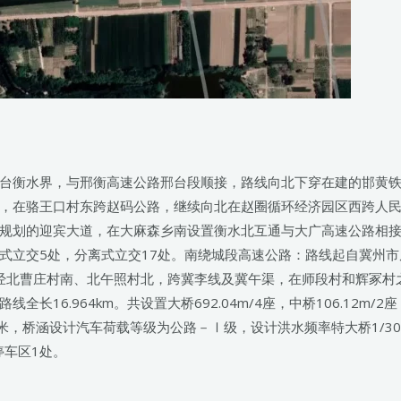
台衡水界，与邢衡高速公路邢台段顺接，路线向北下穿在建的邯黄铁路
，在骆王口村东跨赵码公路，继续向北在赵圈循环经济园区西跨人
的迎宾大道，在大麻森乡南设置衡水北互通与大广高速公路相接，路线全
/6座，互通式立交5处，分离式立交17处。南绕城段高速公路：路线起
，经北曹庄村南、北午照村北，跨冀李线及冀午渠，在师段村和辉冢
长16.964km。共设置大桥692.04m/4座，中桥106.12m
.5米，桥涵设计汽车荷载等级为公路－Ⅰ级，设计洪水频率特大桥1/30
停车区1处。