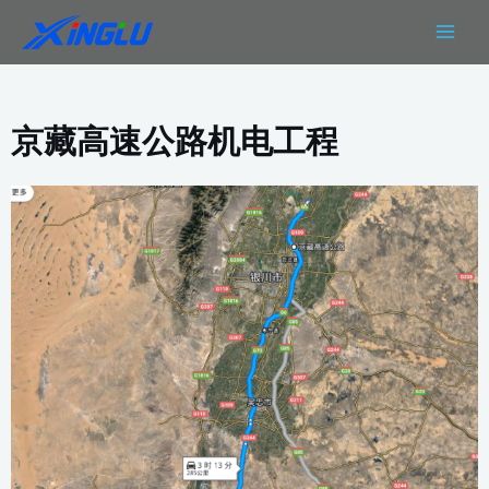
跳
MAIN
至
MEN
内
容
京藏高速公路机电工程