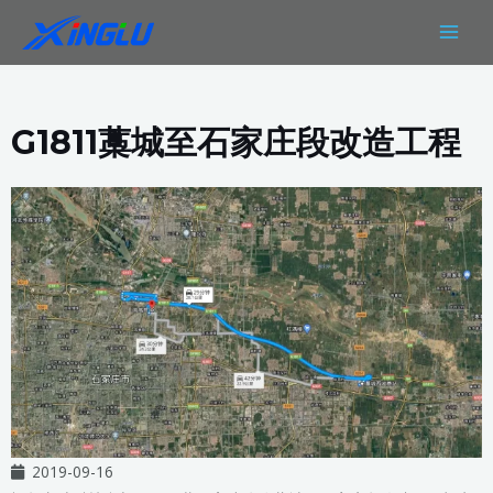
跳
MAIN
至
MEN
内
容
G1811藁城至石家庄段改造工程
2019-09-16