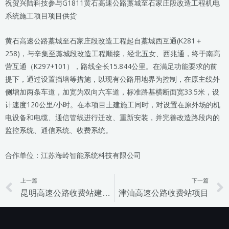
祝贺兴陆科技参与G1811黄石高速公路藁城至石家庄段改造工程机电
系统施工项目项目供货
黄石高速公路藁城至石家庄段改造工程起自藁城西互通(K281＋
258)，与辛集至藁城段改造工程顺接，经北五女、西兆通，终于南高
营互通（K297+101），路线全长15.844公里。在满足功能要求的前
提下，通过设置挡墙等措施，以现有公路用地界为控制，在原主线外
侧增加两条车道，加宽为双向六车道，标准路基横断面宽33.5米，设
计速度120公里/小时。在本项目土建施工同时，对设置在原外场的机
电设备和电缆、通信管线进行迁改、重新安装，并完善改造路段内的
监控系统、通信系统、收费系统。
合作单位：江苏海岭智能系统科技有限公司
上一篇
下一篇
Prev
昆明高速公路收费站建设工程
津汕高速公路收费站项目