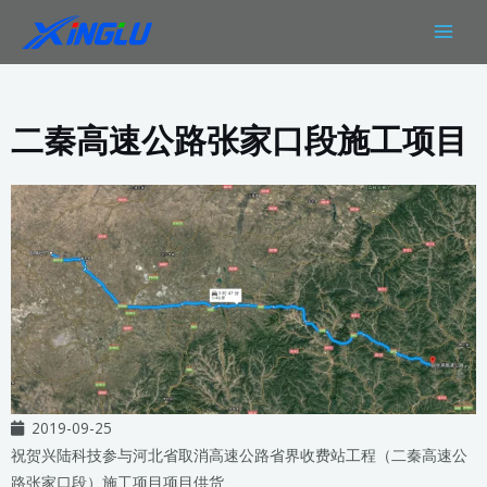
跳
MAIN
至
MEN
内
容
二秦高速公路张家口段施工项目
2019-09-25
祝贺兴陆科技参与河北省取消高速公路省界收费站工程（二秦高速公
路张家口段）施工项目项目供货