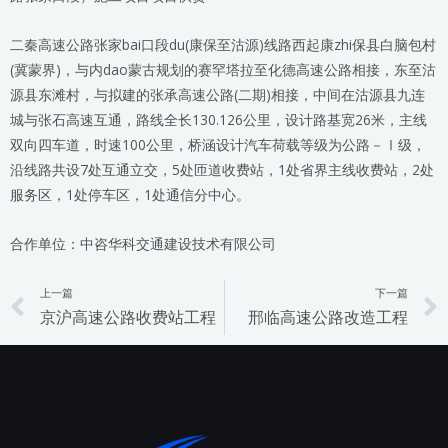
二秦高速公路张家bai口段du(康保至沽源)线路西起康zhi保县白脑包村
(冀蒙界)，与内dao蒙古规划的赛罕塔拉至化德高速公路相接，东至沽
源县东滩村，与拟建的张承高速公路(二期)相接，中间在沽源县九连
城与张石高速互通，路线全长130.126公里，设计路基宽26米，主线
双向四车道，时速100公里，桥涵设计汽车荷载等级为公路－Ⅰ级，
沿线路共设7处互通立交，5处匝道收费站，1处省界主线收费站，2处
服务区，1处停车区，1处通信分中心。
合作单位：中咨华科交通建设技术有限公司
上一篇
下一篇
Prev
京沪高速公路收费站工程
邢临高速公路改造工程