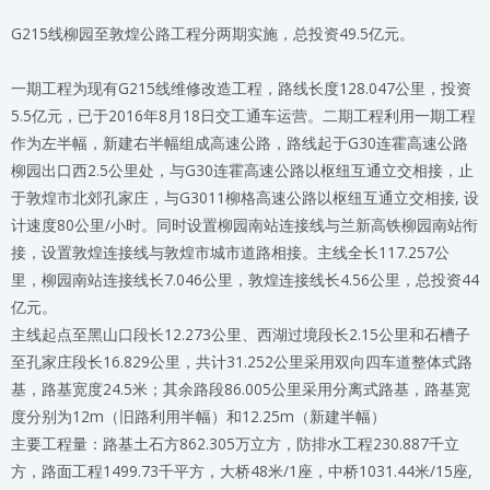
G215线柳园至敦煌公路工程分两期实施，总投资49.5亿元。
一期工程为现有G215线维修改造工程，路线长度128.047公里，投资
5.5亿元，已于2016年8月18日交工通车运营。二期工程利用一期工程
作为左半幅，新建右半幅组成高速公路，路线起于G30连霍高速公路
柳园出口西2.5公里处，与G30连霍高速公路以枢纽互通立交相接，止
于敦煌市北郊孔家庄，与G3011柳格高速公路以枢纽互通立交相接, 设
计速度80公里/小时。同时设置柳园南站连接线与兰新高铁柳园南站衔
接，设置敦煌连接线与敦煌市城市道路相接。主线全长117.257公
里，柳园南站连接线长7.046公里，敦煌连接线长4.56公里，总投资44
亿元。
主线起点至黑山口段长12.273公里、西湖过境段长2.15公里和石槽子
至孔家庄段长16.829公里，共计31.252公里采用双向四车道整体式路
基，路基宽度24.5米；其余路段86.005公里采用分离式路基，路基宽
度分别为12m（旧路利用半幅）和12.25m（新建半幅）
主要工程量：路基土石方862.305万立方，防排水工程230.887千立
方，路面工程1499.73千平方，大桥48米/1座，中桥1031.44米/15座,