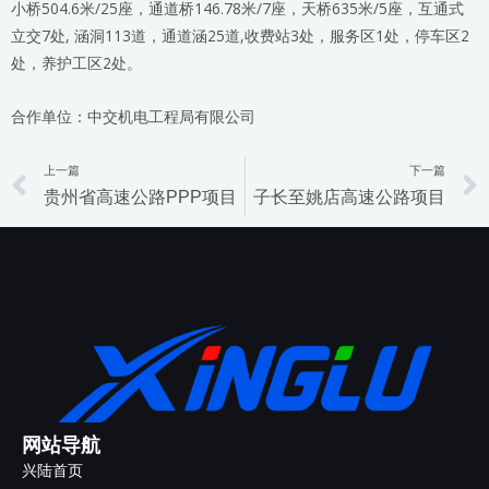
小桥504.6米/25座，通道桥146.78米/7座，天桥635米/5座，互通式
立交7处, 涵洞113道，通道涵25道,收费站3处，服务区1处，停车区2
处，养护工区2处。
合作单位：中交机电工程局有限公司
上一篇
下一篇
Prev
贵州省高速公路PPP项目
子长至姚店高速公路项目
网站导航
兴陆首页