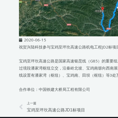
2020-06-15
祝贺兴陆科技参与宝鸡至坪坎高速公路机电工程JD2标项
宝鸡至坪坎高速公路是国家高速银昆线（G85）的重要组
过境段潘家湾枢纽立交，沿秦岭北坡、宝鸡南塬向西南展
线设置有潘家湾（枢纽）、宝鸡南、田坝（枢纽）等3处互
合作单位：中国铁建大桥局工程有限公司
上一篇
Prev
宝鸡至坪坎高速公路JD1标项目