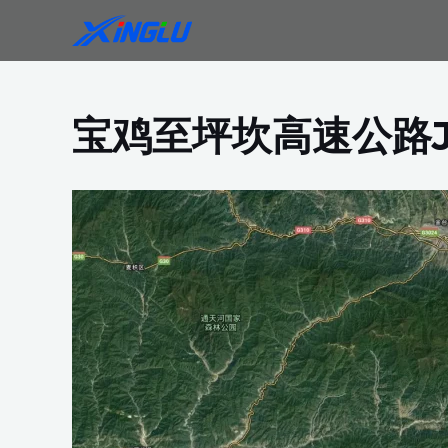
跳
至
内
容
宝鸡至坪坎高速公路J