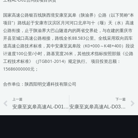
国家高速公路银百线陕西境安康至岚皋（陕渝界）公路（以下简称“本
项目”）路线起于安康市汉滨区月河河口北岸与十（堰）天（水）高速
公路衔接，止于陕渝界大巴山隧道内的两省交界处，与在建的重庆市
开县至城口高速公路相接，路线全长88.583公里。全线采用双向四车
道高速公路技术标准，其中安康至岚皋段（K0+000～K48+400）段设
计速度100公里/小时，路基宽度26米，其他技术指标按照部颁《公路
工程技术标准》（JTGB01-2014）规定执行。 项目投资总额：
15686000000元；
合作单位：陕西阳明交通科技有限公司
上一篇
下一篇
Prev
安康至岚皋高速AL-D01项目
安康至岚皋高速AL-D03项目