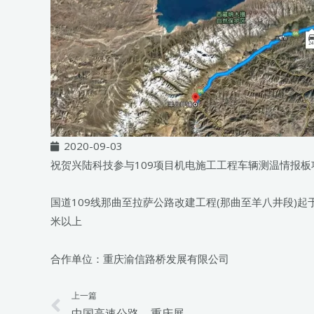
2020-09-03
祝贺兴陆科技参与109项目机电施工工程车辆测温情报板
国道109线那曲至拉萨公路改建工程(那曲至羊八井段)起
米以上
合作单位：重庆渝信路桥发展有限公司
上一篇
Prev
中国高速公路 – 重庆展