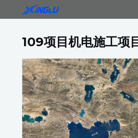
跳
至
内
容
109项目机电施工项