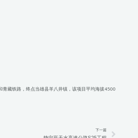
9和青藏铁路，终点当雄县羊八井镇，该项目平均海拔4500
下一篇
Next
静宁至天水高速公路S25工程