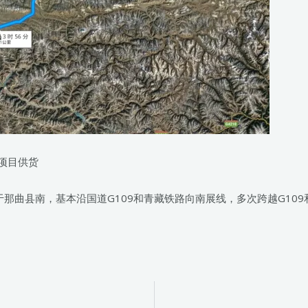
项目供货
于那曲县南，基本沿国道G109和青藏铁路向南展线，多次跨越G10