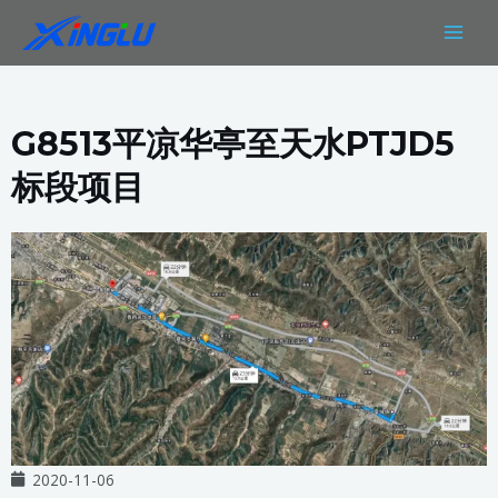
跳
MAIN
至
MEN
内
容
G8513平凉华亭至天水PTJD5
标段项目
2020-11-06