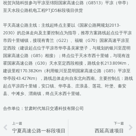
祝贺兴陆科技参与平凉至绵阳国家高速公路（G8513）平凉（华亭）
至天水段公路机电工程PTJD5标段项目供货
平天高速公路主线：主线起终点主要以《国家公路网规划2013-
2030》的总体走向及主要控制点为指导，推荐方案路线起点位于平凉
市四十里铺镇，接现有青兰（G22）、福银（G70）国家高速平凉至
定西段（建设起点位于平凉市华亭县吴家堡子，与规划的银川至昆明
国家高速公路（G85）相接）；终点位于天水市西十里铺，与现有连
霍国家高速公路（G30）天水至定西段相接，路线全长213.809Km，
建设里程170.382Km（利用银川至昆明国家高速公路（G85）平凉至
华亭段43.427Km），路线总体走向自东北向西南。主要控制点：路线
起点平凉四十里铺，安口镇、华亭县、庄浪县、莲花、叶堡、秦安
县、中滩乡、渭南镇，终点天水西十里铺。
合作单位：甘肃时代旭日交通科技有限公司
上一篇
下一篇
Prev
宁夏高速公路一标段项目
西延高速项目