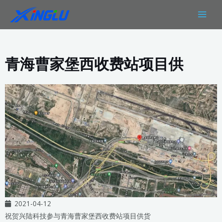
跳
MAIN
至
MEN
内
容
青海曹家堡西收费站项目供
2021-04-12
祝贺兴陆科技参与青海曹家堡西收费站项目供货