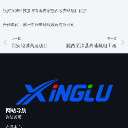
祝贺兴陆科技参与青海曹家堡西收费站项目供货
合作单位：苏州中耘丰环境建设有限公司
上一篇
下一篇
Prev
西安绕城高速项目
陇西至漳县高速机电工程
网站导航
兴陆首页
产品中心