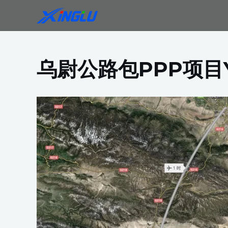
跳
至
内
容
乌尉公路包PPP项目Y