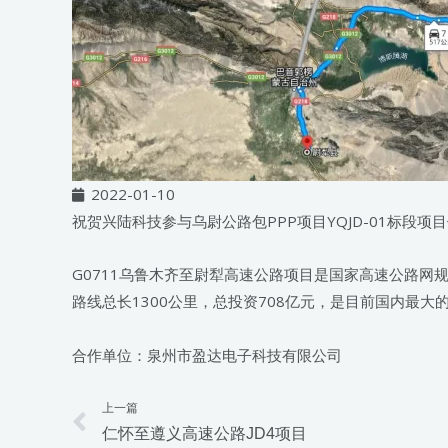
2022-01-10
祝贺兴陆科技参与乌尉公路包PPP项目YQJD-01标段项
G0711乌鲁木齐至尉犁高速公路项目是国家高速公路网
路线总长1300公里，总投资708亿元，是目前国内最大
合作单位：泉州市盈达电子科技有限公司
上一篇
Prev
仁怀至遵义高速公路JD4项目