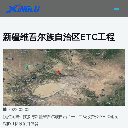
跳
MAIN
至
MEN
内
容
新疆维吾尔族自治区ETC工程
2022-03-03
祝贺兴陆科技参与新疆维吾尔族自治区一、二级收费公路ETC建设工
程JD-1标段项目供货