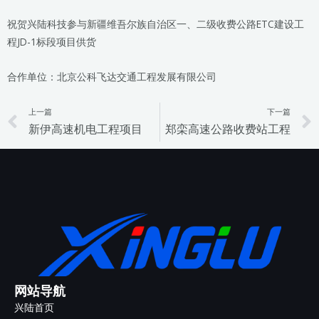
祝贺兴陆科技参与新疆维吾尔族自治区一、二级收费公路ETC建设工
程JD-1标段项目供货
合作单位：北京公科飞达交通工程发展有限公司
上一篇
下一篇
Prev
新伊高速机电工程项目
郑栾高速公路收费站工程
网站导航
兴陆首页