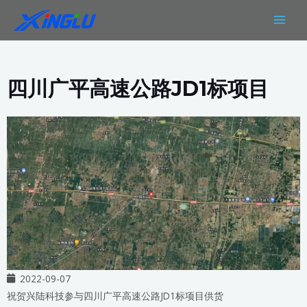
跳
MAIN
至
MEN
内
容
四川广平高速公路JD1标项目
2022-09-07
祝贺兴陆科技参与四川广平高速公路JD1标项目供货