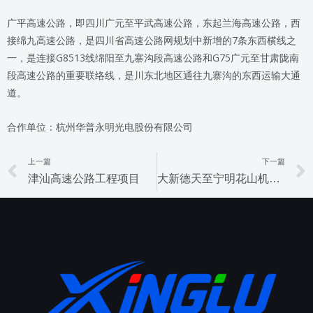
广平高速公路，即四川广元至平武高速公路，东起兰海高速公路，西
接绵九高速公路，是四川省高速公路网规划中新增的7条东西横线之
一，是连接G8513线绵阳至九寨沟段高速公路和G75广元至甘肃陇南
段高速公路的重要联络线，是川东北地区通往九寨沟的东西运输大通
道。
合作单位：杭州华普永明光电股份有限公司
上一篇
下一篇
Prev
津汕高速公路工程项目
大新德天至宁明花山机电工程