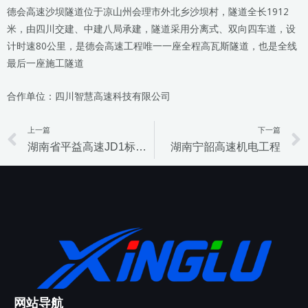
德会高速沙坝隧道位于凉山州会理市外北乡沙坝村，隧道全长1912
米，由四川交建、中建八局承建，隧道采用分离式、双向四车道，设
计时速80公里，是德会高速工程唯一一座全程高瓦斯隧道，也是全线
最后一座施工隧道
合作单位：四川智慧高速科技有限公司
上一篇
下一篇
Prev
湖南省平益高速JD1标项目
湖南宁韶高速机电工程
网站导航