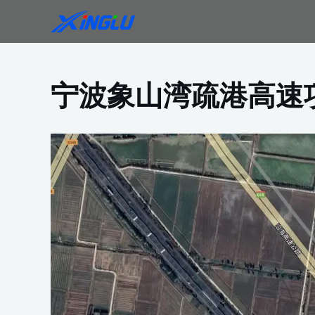
跳
至
内
容
宁波象山湾疏港高速