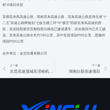
程-B项目供货
宜都至来凤高速公路，简称宜来高速公路，宜来高速公路是湖北省”十
二五”高速公路网规划”七纵五横三环”中”横五”阳新至来凤高速的西
段，其东段阳新至宜都段部分路段已建成通车，其余路段均已开工建
设。宜来高速公路全长约180公里，其中宜昌境段约90公里，恩施州
境段约90公里
合作单位：金交恒通有限公司
上一篇
下一篇
Prev
京昆高速蒲城至涝峪机电项目
湖南白新高速项目