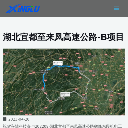
跳
MAIN
至
MEN
内
容
湖北宜都至来凤高速公路-B项目
2023-04-20
祝贺兴陆科技参与202208-湖北宜都至来凤高速公路鹤峰东段机电工