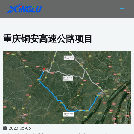
跳
MAIN
至
MEN
内
容
重庆铜安高速公路项目
2023-05-05