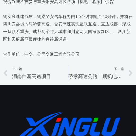
祝贺兴陆科技参与重庆铜安高速公路项目机电工程项目供货
铜安高速建成后，铜梁至安岳车程将由1.5小时缩短至40分钟，并将在
四川安岳境内与渝蓉高速、合安高速实现互联互通，直达成都，形成
一条联系重庆、成都两个特大城市和川渝两大国家级新区——两江新
区和天府新区最便捷的直连新通道
合作单位：中交一公局交通工程有限公司
上一篇
下一篇
Prev
湖南白新高速项目
硚孝高速公路二期机电项目