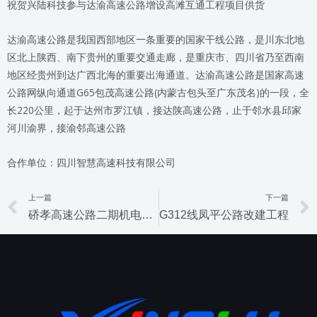
祝贺兴陆科技参与达渝高速公路增设高滩互通工程项目供货
达渝高速公路是我国西部地区一条重要的国家干线公路，是川东北地
区北上陕西、南下贵州的重要交通走廊，是重庆市、四川省乃至西南
地区经贵州到达广西北海的重要出海通道。达渝高速公路是国家高速
公路网纵向通道G65包茂高速公路(内蒙古包头至广东茂名)的一段，全
长220公里，起于达州市罗江镇，接达陕高速公路，止于邻水县邱家
河川渝界，接渝邻高速公路
合作单位：四川智慧高速科技有限公司
上一篇
下一篇
Prev
硚孝高速公路二期机电项目
G312线凤平公路改建工程