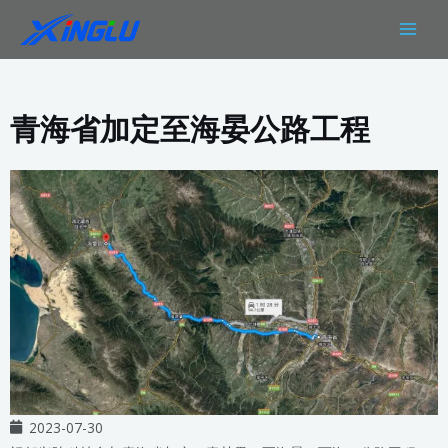
跳
MAIN
至
MEN
内
容
青海省加定至海晏公路工程
2023-07-30