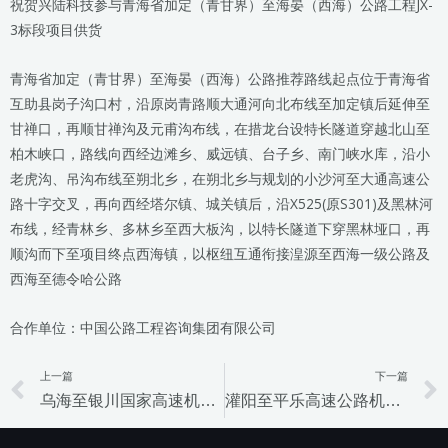
祝贺兴陆科技参与青海省加定（青甘界）至海晏（西海）公路工程JX-
3标段项目供货
青海省加定（青甘界）至海晏（西海）公路推荐路线起点位于青海省
互助县岗子沟口村，沿原岗青路顺大通河向北布线至加定镇后延伸至
甘禅口，再顺甘禅沟及元甫沟布线，在措龙台设特长隧道穿越北山至
柏木峡口，路线向西经边滩乡、威远镇、台子乡、南门峡水库，沿小
老虎沟、吊沟布线至朔北乡，在朔北乡与规划的小沙河至大通高速公
路十字交叉，再向西经塔尔镇、城关镇后，沿X525(原S301)及黑林河
布线，经青林乡、多林乡至西大板沟，以特长隧道下穿黑林垭口，再
顺沟而下至项目终点西海镇，以枢纽互通衔接湟源至西海一级公路及
西海至德令哈公路
合作单位：中国公路工程咨询集团有限公司
上一篇
下一篇
Prev
乌海至银川国家高速机电工程
灌阳至平乐高速公路机电工程