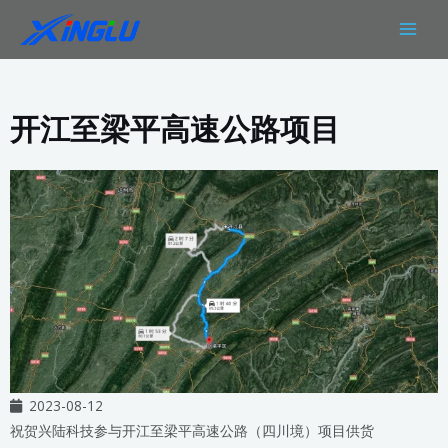
跳
MAIN
至
MEN
内
容
开江至梁平高速公路项目
2023-08-12
祝贺兴陆科技参与开江至梁平高速公路（四川境）项目供货