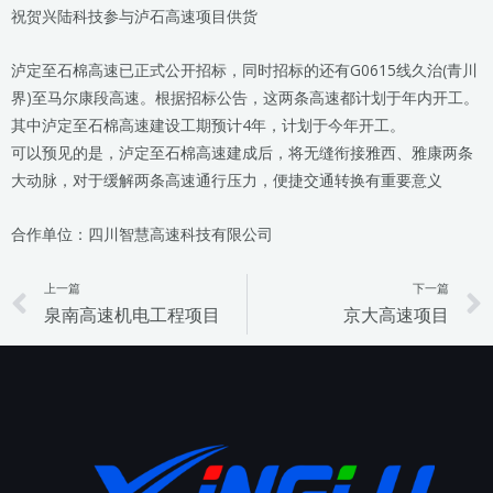
祝贺兴陆科技参与泸石高速项目供货
泸定至石棉高速已正式公开招标，同时招标的还有G0615线久治(青川
界)至马尔康段高速。根据招标公告，这两条高速都计划于年内开工。
其中泸定至石棉高速建设工期预计4年，计划于今年开工。
可以预见的是，泸定至石棉高速建成后，将无缝衔接雅西、雅康两条
大动脉，对于缓解两条高速通行压力，便捷交通转换有重要意义
合作单位：四川智慧高速科技有限公司
上一篇
下一篇
Prev
泉南高速机电工程项目
京大高速项目