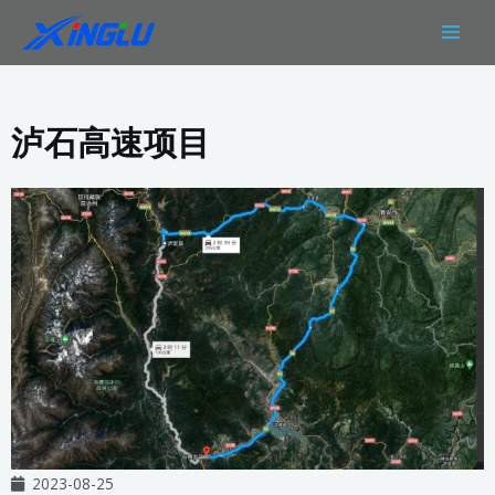
跳
MAIN
至
MEN
内
容
泸石高速项目
2023-08-25