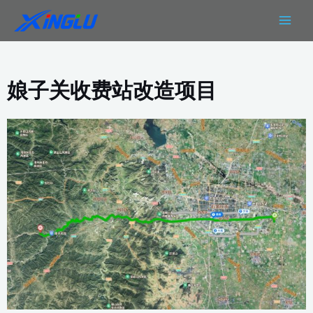
跳
MAIN
至
MEN
内
容
娘子关收费站改造项目