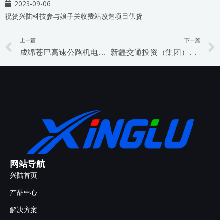
2023-09-06
祝贺兴陆科技参与娘子关收费站改造项目供货
上一篇
下一篇
Prev
成绵苍巴高速公路机电工程项目机电工程施工KSJD-1、KSJD-2
新疆交通投资（集团）有限责任公司高速公路道自由流建设试点及乌拉泊南收费站优化改造项目
网站导航
兴陆首页
产品中心
解决方案