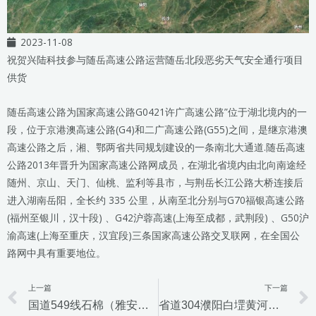
2023-11-08
祝贺兴陆科技参与随岳高速公路运营随岳北段恶劣天气安全通行项目
供货
随岳高速公路为国家高速公路G0421许广高速公路”位于湖北境内的一
段，位于京港澳高速公路(G4)和二广高速公路(G55)之间，是继京港澳
高速公路之后，湘、鄂两省共同规划建设的一条南北大通道.随岳高速
公路2013年晋升为国家高速公路网成员，在湖北省境内由北向南途经
随州、京山、天门、仙桃、监利等县市，与荆岳长江公路大桥连接后
进入湖南岳阳，全长约 335 公里，从南至北分别与G70福银高速公路
(福州至银川，汉十段) 、G42沪蓉高速(上海至成都，武荆段) 、G50沪
渝高速(上海至重庆，汉宜段)三条国家高速公路交叉联网，在全国公
路网中具有重要地位。
上一篇
下一篇
Prev
国道549线石棉（雅安界）至九龙段公路工程（机电房建2标段）项目
省道304濮阳白堽黄河公路大桥及接线工程机电项目