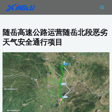
跳
MAIN
至
MEN
内
容
随岳高速公路运营随岳北段恶劣
天气安全通行项目