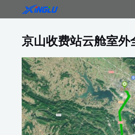
跳
至
内
容
京山收费站云舱室外