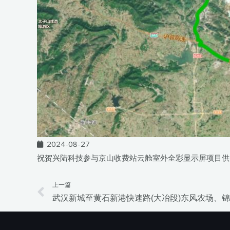
2024-08-27
祝贺兴陆科技参与京山收费站云舱室外全彩显示屏项目供
上一篇
Prev