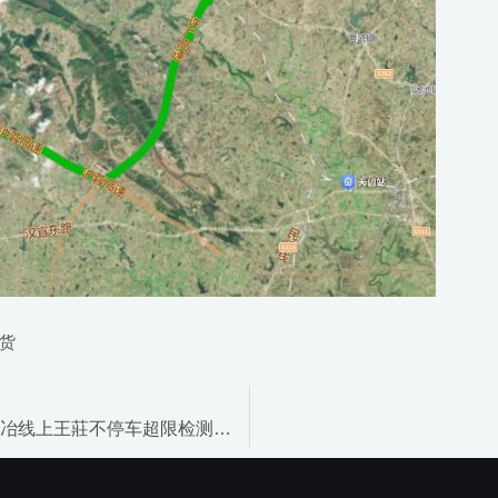
货
武汉新城至黄石新港快速路(大冶段)东风农场、锦冶线上王莊不停车超限检测系统建设项目