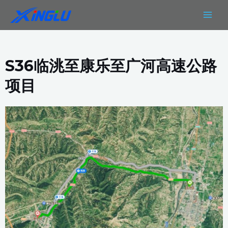
跳
MAIN
至
MEN
内
容
S36临洮至康乐至广河高速公路
项目