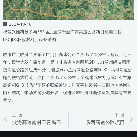
2024-10-16
祝贺兴陆科技参与S36临洮至康乐至广河高速公路项目机电工程
LKGJD3标段材料、设备采购
临康广（临洮至康乐至广河）高速公路全长35.773公里，建设工期三
年，设计为双向四车道，是《甘肃省省道网规划》S01兰州经济圈环
线高速公路的组成部分 ，也是G75兰海高速公路与G1816乌玛高速公
路的联络大通道。项目全长35.773公里，全线建成后将形成G75兰海
高速和G1816乌玛高速的联络通道，对完善甘肃省中西部地区路网功
能和结构，带动旅游资源开发，促进区域经济社会快速发展具有重要
意义。
上一篇
下一篇
Prev
沈海高速南村至青岛日照界段改扩建项目
乐西高速公路项目