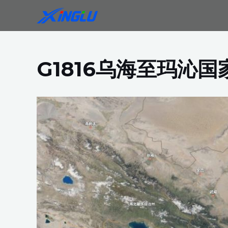
跳
至
内
容
G1816乌海至玛沁