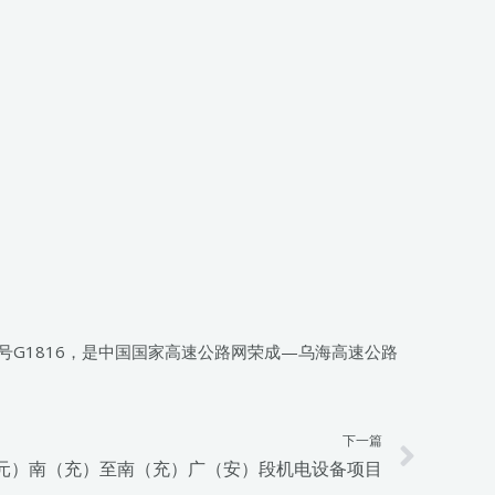
G1816，是中国国家高速公路网荣成—乌海高速公路
下一篇
Next
元）南（充）至南（充）广（安）段机电设备项目