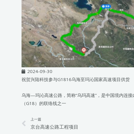
2024-09-30
祝贺兴陆科技参与G1816乌海至玛沁国家高速项目供货
乌海—玛沁高速公路，简称“乌玛高速”，是中国境内连接
（G18）的联络线之一
上一篇
Prev
京台高速公路工程项目