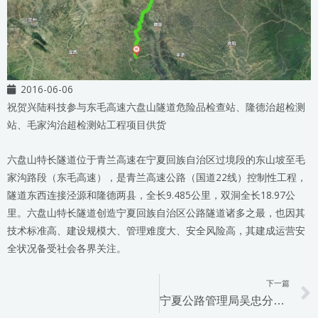
2016-06-06
祝贺兴陆科技参与东毛高速六盘山隧道危险品检查站、隆德治超检测
站、毛家沟治超检测站工程项目供货
六盘山特长隧道位于青兰高速在宁夏回族自治区过境段的东山坡至毛
家沟路段（东毛高速），是青兰高速公路（国道22线）控制性工程，
隧道东西连接泾源和隆德两县，全长9.485公里，双洞全长18.97公
里。六盘山特长隧道创造宁夏回族自治区公路隧道诸多之最，也因其
技术标准高、建设规模大、管理难度大、安全风险高，其建成运营安
全状况备受社会各界关注。
下一篇
宁夏公路管理局吴忠分局高速路入口治超预检站工程（二标段）