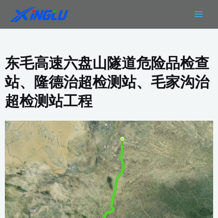
跳
MAIN
至
MEN
内
容
东毛高速六盘山隧道危险品检查
站、隆德治超检测站、毛家沟治
超检测站工程