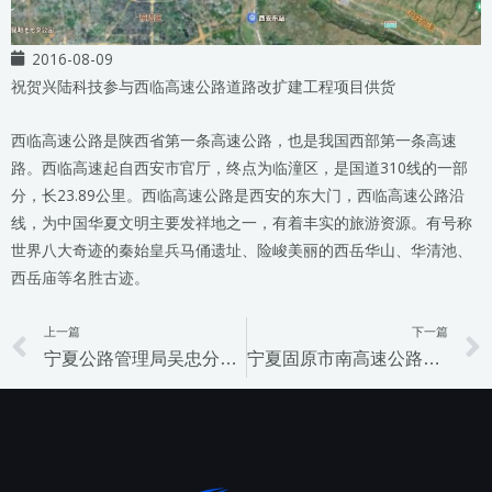
2016-08-09
祝贺兴陆科技参与西临高速公路道路改扩建工程项目供货
西临高速公路是陕西省第一条高速公路，也是我国西部第一条高速
路。西临高速起自西安市官厅，终点为临潼区，是国道310线的一部
分，长23.89公里。西临高速公路是西安的东大门，西临高速公路沿
线，为中国华夏文明主要发祥地之一，有着丰实的旅游资源。有号称
世界八大奇迹的秦始皇兵马俑遗址、险峻美丽的西岳华山、华清池、
西岳庙等名胜古迹。
上一篇
下一篇
Prev
宁夏公路管理局吴忠分局高速路入口治超预检站工程（二标段）
宁夏固原市南高速公路收费站，九龙山隧道项目