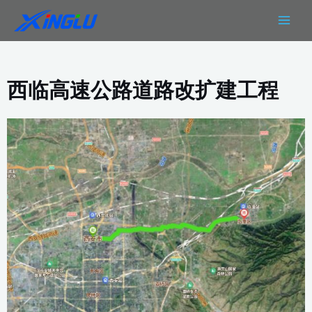
跳
MAIN
至
MEN
内
容
西临高速公路道路改扩建工程