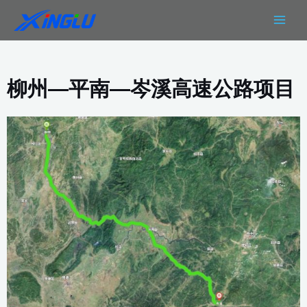
跳
MAIN
至
MEN
内
容
柳州—平南—岑溪高速公路项目