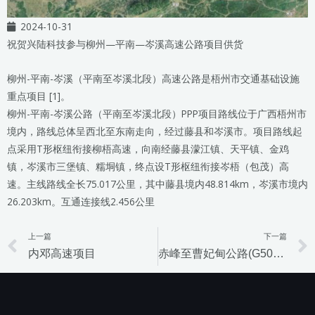
2024-10-31
祝贺兴陆科技参与柳州—平南—岑溪高速公路项目供货
柳州-平南-岑溪（平南至岑溪北段）高速公路是梧州市交通基础设施
重点项目 [1]。
柳州-平南-岑溪公路（平南至岑溪北段）PPP项目路线位于广西梧州市
境内，路线总体呈西北至东南走向，经过藤县和岑溪市。项目路线起
点采用T形枢纽衔接柳梧高速，向南经藤县濛江镇、天平镇、金鸡
镇，岑溪市三堡镇、糯垌镇，终点设T形枢纽衔接岑梧（包茂）高
速。主线路线全长75.017公里，其中藤县境内48.814km，岑溪市境内
26.203km。互通连接线2.456公里
上一篇
下一篇
Prev
内邓高速项目
赤峰至曹妃甸公路(G508)滦州至青坨营段机电提升工程项目