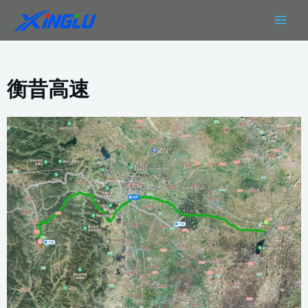
跳
MAIN
至
MEN
内
容
衡昔高速