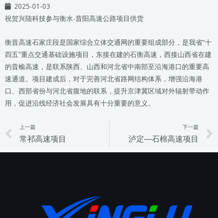
2025-01-03
祝贺兴陆科技参与衡水-昔阳高速公路项目供货
衡昔高速石家庄段是国家综合立体交通网的重要组成部分，是我省“十
四五”重点交通基础设施项目，东接在建的石衡高速，西接山西省在建
的昔榆高速，是联系陕西、山西和河北省中南部至沿海港口的重要高
速通道。项目建成后，对于完善河北省路网结构体系，增强沿海港
口、西部省份与河北省腹地的联系，提升京津冀区域对外辐射带动作
用，促进沿线经济社会发展具有十分重要的意义。
上一篇
下一篇
Prev
常祁高速项目
泸定—石棉高速项目