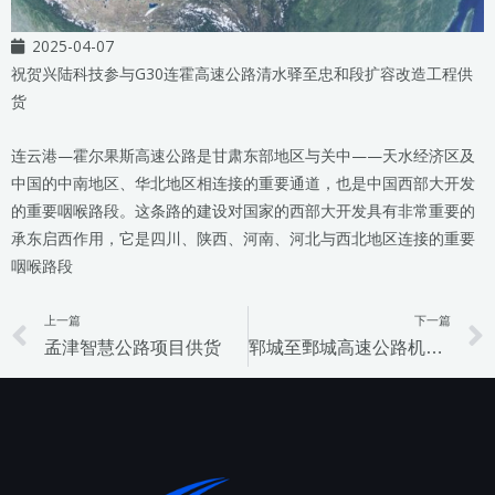
2025-04-07
祝贺兴陆科技参与G30连霍高速公路清水驿至忠和段扩容改造工程供
货
连云港—霍尔果斯高速公路是甘肃东部地区与关中——天水经济区及
中国的中南地区、华北地区相连接的重要通道，也是中国西部大开发
的重要咽喉路段。这条路的建设对国家的西部大开发具有非常重要的
承东启西作用，它是四川、陕西、河南、河北与西北地区连接的重要
咽喉路段
上一篇
下一篇
Prev
孟津智慧公路项目供货
郓城至鄄城高速公路机电工程项目供货