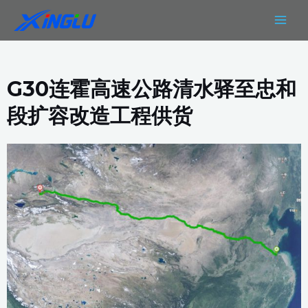
跳
MAIN
至
MEN
内
容
G30连霍高速公路清水驿至忠和
段扩容改造工程供货