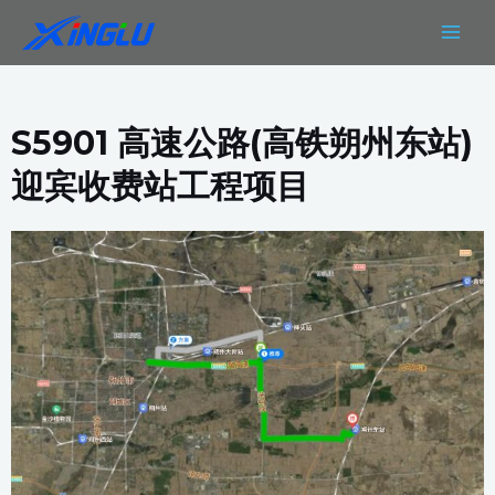
跳
MAIN
至
MEN
内
容
S5901 高速公路(高铁朔州东站)
迎宾收费站工程项目