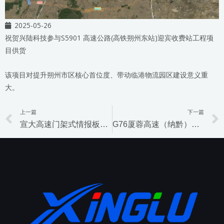
2025-05-26
祝贺兴陆科技参与S5901 高速公路(高铁朔州东站)迎宾收费站工程项
目供货
该项目对提升朔州市区核心首位度、带动临港物流园区建设意义重
大。
上一篇
下一篇
Prev
宣大高速门架式情报板更换项目
G76厦蓉高速（纳黔）摩尼互通匝道工程项目