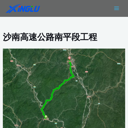
跳
MAIN
至
MEN
内
容
沙南高速公路南平段工程