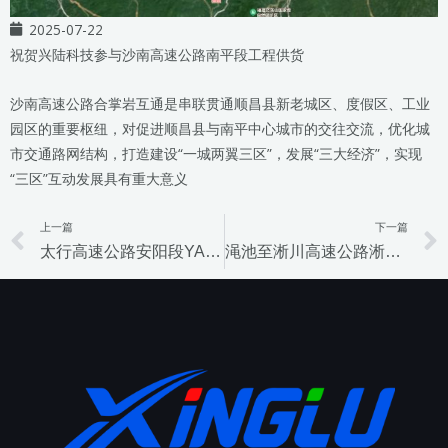
2025-07-22
祝贺兴陆科技参与沙南高速公路南平段工程供货
沙南高速公路合掌岩互通是串联贯通顺昌县新老城区、度假区、工业
园区的重要枢纽，对促进顺昌县与南平中心城市的交往交流，优化城
市交通路网结构，打造建设“一城两翼三区”，发展“三大经济”，实现
“三区”互动发展具有重大意义
上一篇
下一篇
Prev
太行高速公路安阳段YASG-1标机电工程项目
渑池至淅川高速公路淅川至豫鄂省界段机电工程