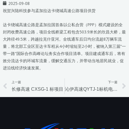
2025-09-08
祝贺兴陆科技参与孟加拉达卡绕城高速公路项目供货
达卡绕城高速公路是孟加拉国首条以公私合营（PPP）模式建设的全
封闭收费高速公路，项目全线桥梁工程包含503.9米长的坎昌大桥，最
大跨径49.5米，跨越拉克什亚河。全线通车后日均分流超8万辆车流
量，将北部工业区至达卡车程从4小时缩短至2小时，被纳入第三届“一
带一路”国际合作高峰论坛务实合作项目清单。项目建成通车后，将有
效分流达卡的环城车流量，缓解交通压力，并带动当地居民就业，促
进沿线经济快速发展。
上一篇
下一篇
Prev
长修高速 CXSG-1 标项目
沁伊高速QYTJ-1标机电项目