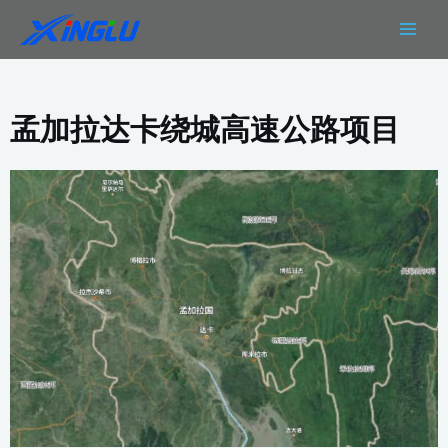
跳
MAIN
至
MEN
内
容
孟加拉达卡绕城高速公路项目