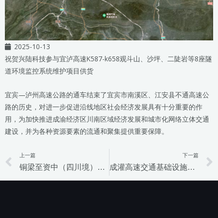
2025-10-13
祝贺兴陆科技参与宜泸高速K587-k658观斗山、沙坪、二陡岩等8座隧
道环境监控系统维护项目供货
宜宾—泸州高速公路的通车结束了宜宾市南溪区、江安县不通高速公
路的历史，对进一步促进沿线地区社会经济发展具有十分重要的作
用，为加快推进成渝经济区川南区域经济发展和城市化网络立体交通
建设，并为各种资源要素的流通和聚集提供重要保障。
上一篇
下一篇
Prev
铜梁至资中（四川境）高速公路项目
成灌高速交通基础设施数字化转型升级部分建设任务施工项目