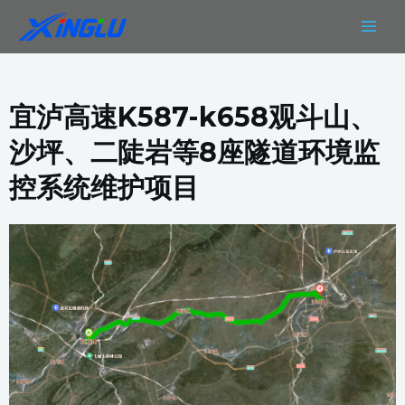
跳
MAIN
至
MEN
内
容
宜泸高速K587-k658观斗山、
沙坪、二陡岩等8座隧道环境监
控系统维护项目