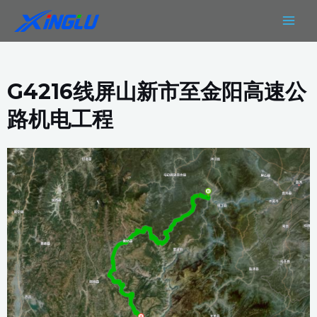
跳
MAIN
至
MEN
内
容
G4216线屏山新市至金阳高速公
路机电工程