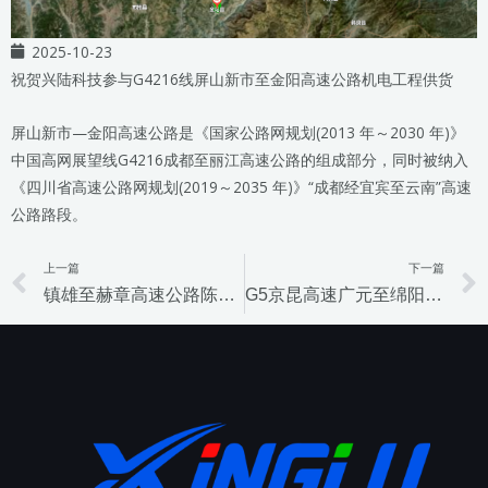
2025-10-23
祝贺兴陆科技参与G4216线屏山新市至金阳高速公路机电工程供货
屏山新市—金阳高速公路是《国家公路网规划(2013 年～2030 年)》
中国高网展望线G4216成都至丽江高速公路的组成部分，同时被纳入
《四川省高速公路网规划(2019～2035 年)》“成都经宜宾至云南”高速
公路路段。
上一篇
下一篇
Prev
镇雄至赫章高速公路陈贝屯至煤灰堡(云南境内)段镇雄南服务区项目
G5京昆高速广元至绵阳段扩容工程施工总承包机电工程