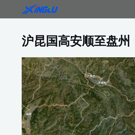
跳
至
内
容
沪昆国高安顺至盘州