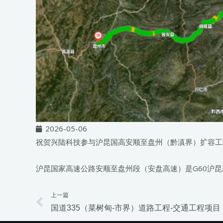
2026-05-06
祝贺兴陆科技参与沪昆国高安顺至盘州（黔滇界）扩容工
沪昆国家高速公路安顺至盘州段（安盘高速）是G60沪
上一篇
Prev
国道335（菜树甸-市界）道路工程-交通工程项目