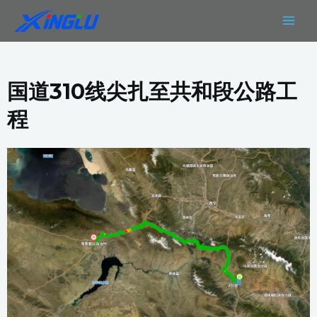
跳
MAIN
至
MEN
内
容
国道310线尖扎至共和段公路工
程