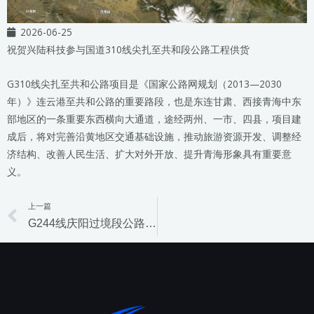
2026-06-25
祝贺兴陆科技参与国道310线尖扎至共和段公路工程供货
G310线尖扎至共和公路项目是《国家公路网规划（2013—2030
年）》连云港至共和公路的重要路段，也是东连甘肃、西接青海中东
部地区的一条重要东西横向大通道，途经两州、一市、四县，项目建
成后，将对完善沿黄地区交通基础设施，推动旅游资源开发、调整经
济结构、改善人民生活、扩大对外开放、提升青海形象具有重要意
义。
上一篇
Prev
G244线庆阳过境段公路施工总承包项目