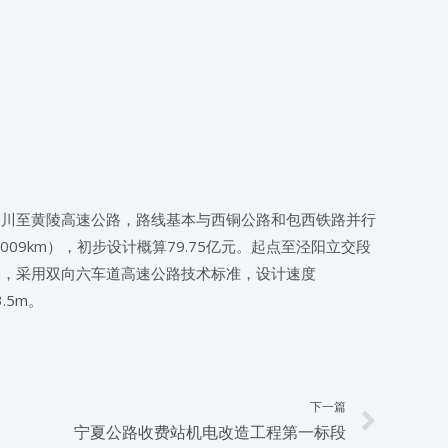
铜川至黄陵高速公路，路线基本与西铜公路和包西铁路并行
9.009km），初步设计概算79.75亿元。起点至泾阳立交段
95km，采用双向六车道高速公路技术标准，设计速度
.5m。
下一篇
Next
宁夏公路收费站机电改造工程第一标段