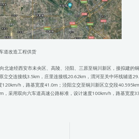
C车道改造工程供货
向北途经西安市未央区、高陵、泾阳、三原至铜川新区，接拟建的
三原立交连接线3.5km，庄里连接线20.62km，渭河至关中环线辅道2
120km/h，路基宽度41.0m；泾阳立交至铜川新区立交段40.5
86km，采用双向六车道高速公路标准，设计速度100km/h，路基宽度33