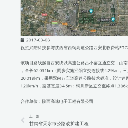
2017-03-08
祝贺兴陆科技参与陕西省西铜高速公路西安北收费站ET
该项目路线起自西安绕城高速公路吕小寨互通立交，由南
，全长62.031km（同步实施泾阳立交连接线4.29km，
20.019km，采用双向八车道高速公路技术标准，设计速度
120km/h，路基宽度34.5m；铜川新区立交至终点1.3
合作单位：陕西高速电子工程有限公司
上一篇
Prev
甘肃省天水市公路改扩建工程