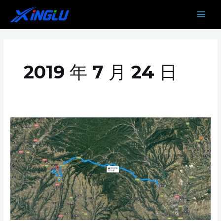
跳
MAIN
至
MEN
内
容
2019 年 7 月 24 日
合
凤
线
TX-
T01
标
段
工