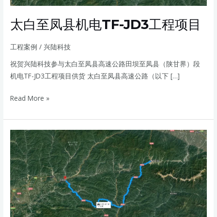
JD3
工
太白至凤县机电TF-JD3工程项目
程
项
工程案例
/
兴陆科技
目
祝贺兴陆科技参与太白至凤县高速公路田坝至凤县（陕甘界）段
机电TF-JD3工程项目供货 太白至凤县高速公路（以下 […]
Read More »
太
白
至
凤
县
机
电