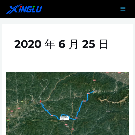
跳
MAIN
至
MEN
内
容
2020 年 6 月 25 日
太
白
至
凤
县
机
电
TF-