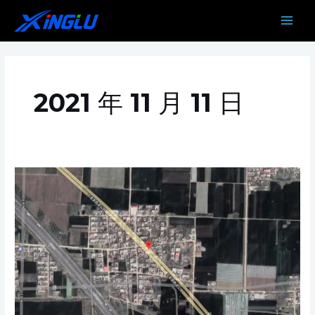
跳
MAIN
至
MEN
内
容
2021 年 11 月 11 日
京
港
澳
高
速
收
费
站