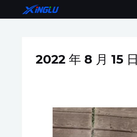
跳
至
内
容
2022 年 8 月 15 
哈
肇
JD2
采