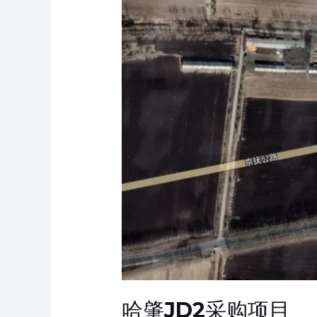
购
项
目
哈肇JD2采购项目