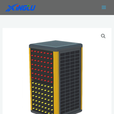
跳
MAIN
至
MEN
内
容