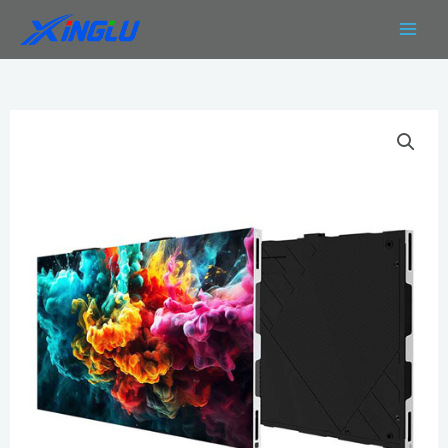
跳
MAIN
至
MEN
内
容